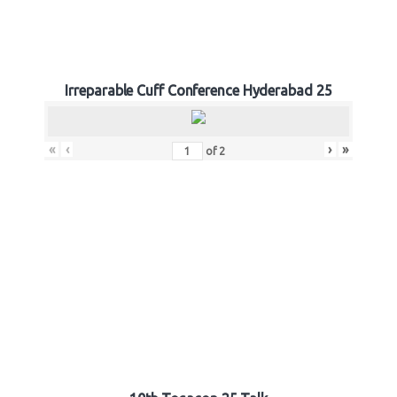
Irreparable Cuff Conference Hyderabad 25
«
‹
›
»
of
2