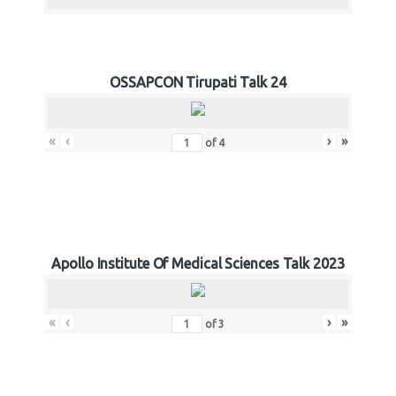
OSSAPCON Tirupati Talk 24
«
‹
›
»
of
4
Apollo Institute Of Medical Sciences Talk 2023
«
‹
›
»
of
3