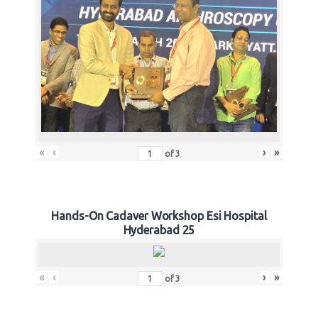
«
‹
›
»
of
3
Hands-On Cadaver Workshop Esi Hospital
Hyderabad 25
«
‹
›
»
of
3