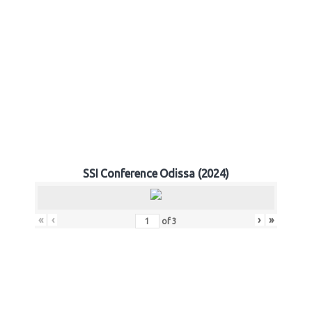
SSI Conference Odissa (2024)
«
‹
›
»
of
3