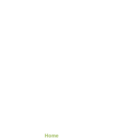
Image
Gallery
Home
/ Image Gallery