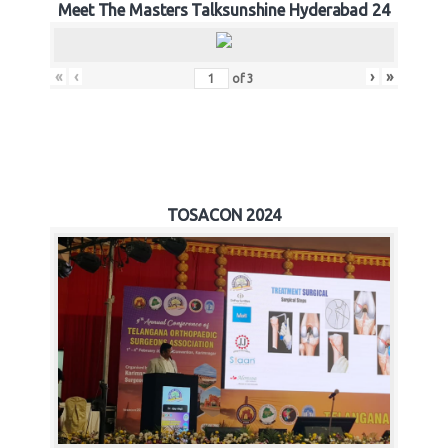
Meet The Masters Talksunshine Hyderabad 24
«
‹
›
»
of
3
TOSACON 2024