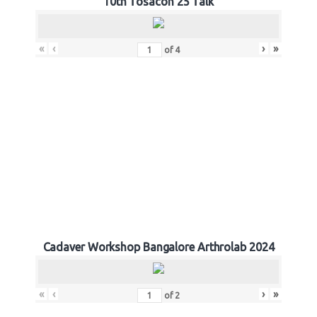
10th Tosacon 25 Talk
«
‹
›
»
of
4
Cadaver Workshop Bangalore Arthrolab 2024
«
‹
›
»
of
2