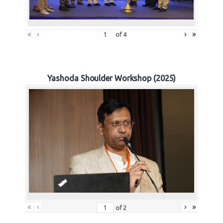
«
‹
›
»
of
4
Yashoda Shoulder Workshop (2025)
«
‹
›
»
of
2