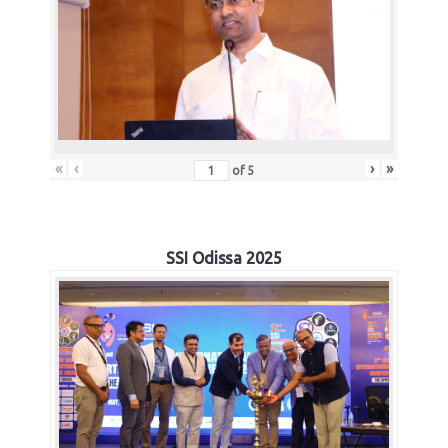
«
‹
›
»
of
5
SSI Odissa 2025