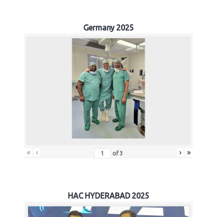
Germany 2025
«
‹
›
»
of
3
HAC HYDERABAD 2025