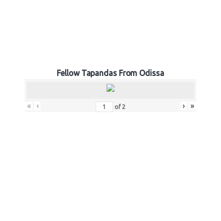
Fellow Tapandas From Odissa
«
‹
›
»
of
2